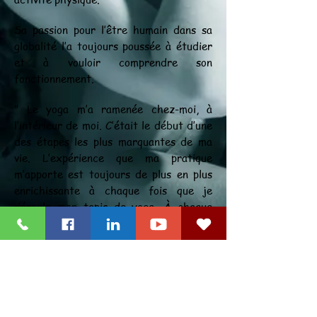
Sa passion pour l’être humain dans sa
globalité l’a toujours poussée à étudier
et à vouloir comprendre son
fonctionnement.
" Le yoga m’a ramenée chez-moi, à
l’intérieur de moi. C’était le début d’une
des étapes les plus marquantes de ma
vie. L’expérience que ma pratique
m’apporte est toujours de plus en plus
enrichissante à chaque fois que je
déroule mon tapis de yoga. À chaque
pratique, mes yeux s’ouvrent plus, mon
mental se calme et ma force intérieure
s’intensifie. A chaque fois que je respire,
maintenant, j’inspire la vie, j’inspire la
joie, j’inspire un sentiment de calme à
l’intérieur de moi. Le yoga est le plus