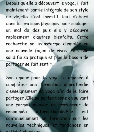
Depuis qu’elle a découvert le yoga, il fait
maintenant partie intégrale de son style
de vie.Elle s'est investit tout d’abord
dans la pratique physique pour soulager
un mal de dos puis elle y découvre
rapidement d’autres bienfaits. Cette
recherche se transforme d’emblée en
une nouvelle façon de vivre. Plus elle
solidifie sa pratique et plus le besoin de
partager se fait sentir.
Son amour pour le yoga l’a amenée à
compléter une formation approfondie
d’enseignement en yoga afin de le faire
partager .Elle se perfectionne en suivant
une formation avec un professeur de
renommée internationale.Elle est
continuellement en formation sur les
nouvelles techniques et tendances en
activité physique.