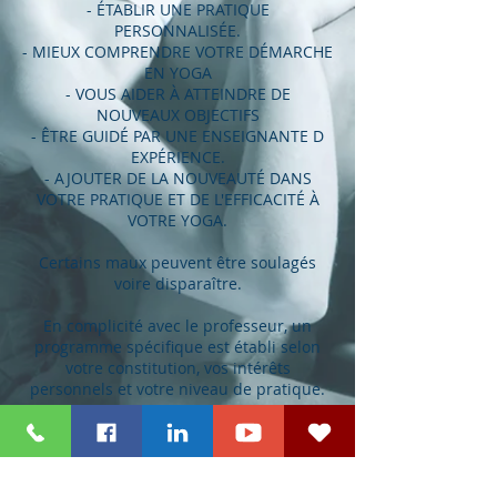
- ÉTABLIR UNE PRATIQUE
PERSONNALISÉE.
- MIEUX COMPRENDRE VOTRE DÉMARCHE
EN YOGA
- VOUS AIDER À ATTEINDRE DE
NOUVEAUX OBJECTIFS
- ÊTRE GUIDÉ PAR UNE ENSEIGNANTE D
EXPÉRIENCE.
- AJOUTER DE LA NOUVEAUTÉ DANS
VOTRE PRATIQUE ET DE L'EFFICACITÉ À
VOTRE YOGA.
Certains maux peuvent être soulagés
voire disparaître.
En complicité avec le professeur, un
programme spécifique est établi selon
votre constitution, vos intérêts
personnels et votre niveau de pratique.
Politique d'annulation